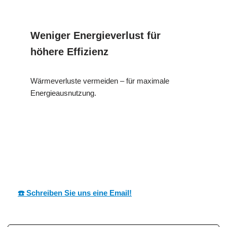
Weniger Energieverlust für
höhere Effizienz
Wärmeverluste vermeiden – für maximale
Energieausnutzung.
MESC
Ihr Dämmtechnik
für
H
Experte
Zeiskam
☎️ Schreiben Sie uns eine Email!