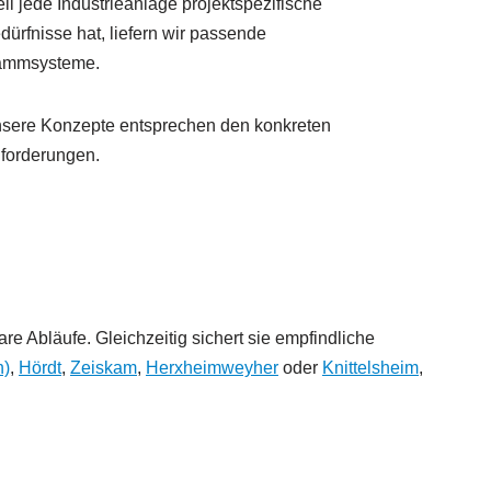
il jede Industrieanlage projektspezifische
dürfnisse hat, liefern wir passende
mmsysteme.
sere Konzepte entsprechen den konkreten
forderungen.
e Abläufe. Gleichzeitig sichert sie empfindliche
h)
,
Hördt
,
Zeiskam
,
Herxheimweyher
oder
Knittelsheim
,