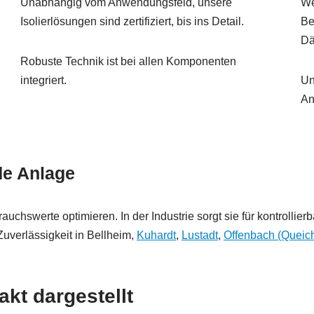
Unabhängig vom Anwendungsfeld, unsere
We
Isolierlösungen sind zertifiziert, bis ins Detail.
Be
Dä
Robuste Technik ist bei allen Komponenten
integriert.
Un
An
e Anlage
werte optimieren. In der Industrie sorgt sie für kontrollierbar
Zuverlässigkeit in Bellheim,
Kuhardt
,
Lustadt
,
Offenbach (Queic
t dargestellt