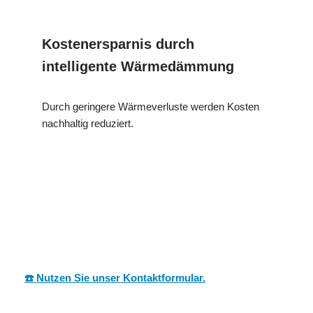
Kostenersparnis durch
intelligente Wärmedämmung
Durch geringere Wärmeverluste werden Kosten
nachhaltig reduziert.
in
MESC
Ihr Dämmtechnik
Weidenstette
H
Experte
n
☎️ Nutzen Sie unser Kontaktformular.