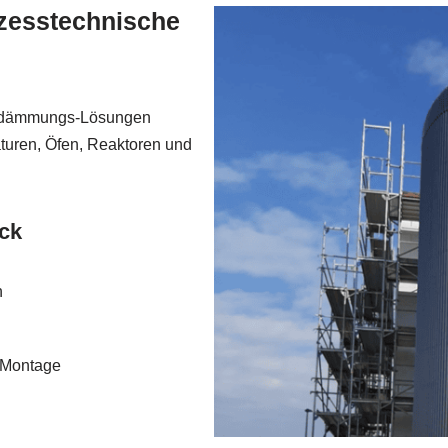
zesstechnische
medämmungs-Lösungen
aturen, Öfen, Reaktoren und
ck
n
d Montage