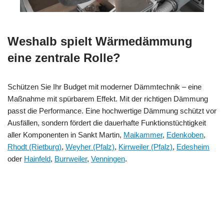
Weshalb spielt Wärmedämmung
eine zentrale Rolle?
Schützen Sie Ihr Budget mit moderner Dämmtechnik – eine
Maßnahme mit spürbarem Effekt. Mit der richtigen Dämmung
passt die Performance. Eine hochwertige Dämmung schützt vor
Ausfällen, sondern fördert die dauerhafte Funktionstüchtigkeit
aller Komponenten in Sankt Martin,
Maikammer
,
Edenkoben
,
Rhodt (Rietburg)
,
Weyher (Pfalz)
,
Kirrweiler (Pfalz)
,
Edesheim
oder
Hainfeld
,
Burrweiler
,
Venningen
.
MESC
Ihr Dämmtechnik
für Sankt
H
Profi
Martin