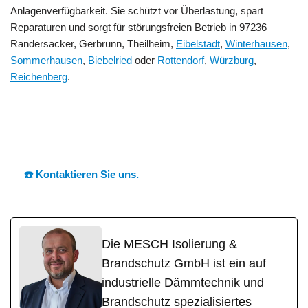
Anlagenverfügbarkeit. Sie schützt vor Überlastung, spart
Reparaturen und sorgt für störungsfreien Betrieb in 97236
Randersacker, Gerbrunn, Theilheim,
Eibelstadt
,
Winterhausen
,
Sommerhausen
,
Biebelried
oder
Rottendorf
,
Würzburg
,
Reichenberg
.
MESC
Ihr Dämmtechnik
für
H
Experte
Randersacker
☎️ Kontaktieren Sie uns.
Die MESCH Isolierung &
Brandschutz GmbH ist ein auf
industrielle Dämmtechnik und
Brandschutz spezialisiertes