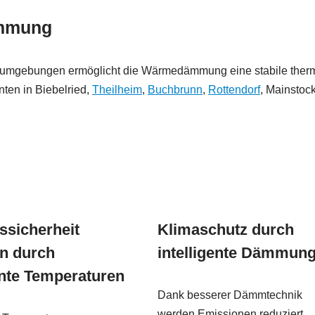
ämmung
ionsumgebungen ermöglicht die Wärmedämmung eine stabile ther
nten in Biebelried,
Theilheim
,
Buchbrunn
,
Rottendorf
, Mainstoc
ssicherheit
Klimaschutz durch
n durch
intelligente Dämmun
nte Temperaturen
Dank besserer Dämmtechnik
werden Emissionen reduziert.