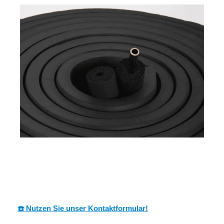
MES
Ihr Dämmtechnik
für Frankenthal
CH
Experte
(Pfalz)
☎️ Nutzen Sie unser Kontaktformular!