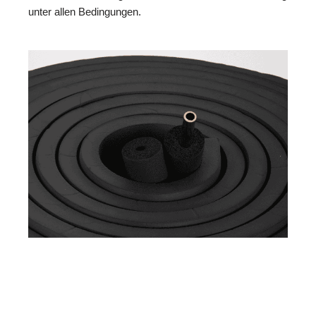
unter allen Bedingungen.
MESC
Ihr Dämmtechnik
in
H
Experte
Frankeneck