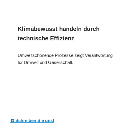
Klimabewusst handeln durch
technische Effizienz
Umweltschonende Prozesse zeigt Verantwortung
für Umwelt und Gesellschaft.
MESC
Ihr Dämmtechnik
in
H
Fachmann
Altdorf
☎️ Schreiben Sie uns!