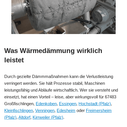
Was Wärmedämmung wirklich
leistet
Durch gezielte Dämmmaßnahmen kann die Verlustleistung
verringert werden. Sie hält Prozesse stabil, Maschinen
leistungsfähig und Abläufe wirtschaftlich. Wer sie versteht und
einsetzt, hat einen Vorteil – leise, aber wirkungsvoll für 67483
Großfischlingen,
Edenkoben
,
Essingen
,
Hochstadt (Pfalz)
,
Kleinfischlingen
,
Venningen
,
Edesheim
oder
Freimersheim
(Pfalz)
,
Altdorf
,
Kirrweiler (Pfalz)
.