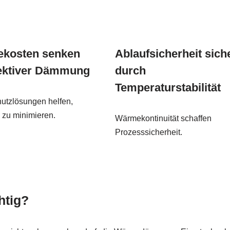
ekosten senken
Ablaufsicherheit sich
fektiver Dämmung
durch
Temperaturstabilität
tzlösungen helfen,
zu minimieren.
Wärmekontinuität schaffen
Prozesssicherheit.
htig?