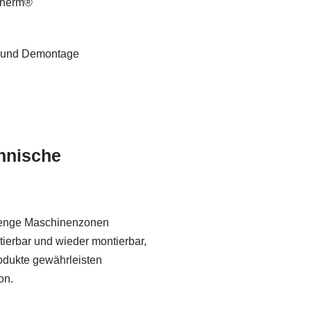
otherm®
ge und Demontage
chnische
n enge Maschinenzonen
ierbar und wieder montierbar,
rodukte gewährleisten
on.