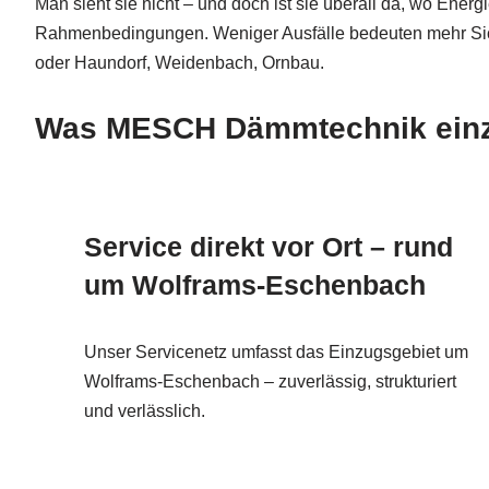
Man sieht sie nicht – und doch ist sie überall da, wo En
Rahmenbedingungen. Weniger Ausfälle bedeuten mehr Sich
oder Haundorf, Weidenbach, Ornbau.
Was MESCH Dämmtechnik einzi
Service direkt vor Ort – rund
um Wolframs-Eschenbach
Unser Servicenetz umfasst das Einzugsgebiet um
Wolframs-Eschenbach – zuverlässig, strukturiert
und verlässlich.