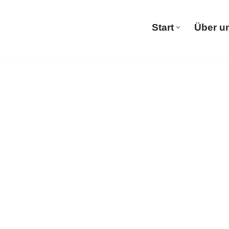
Start
Über u
Start