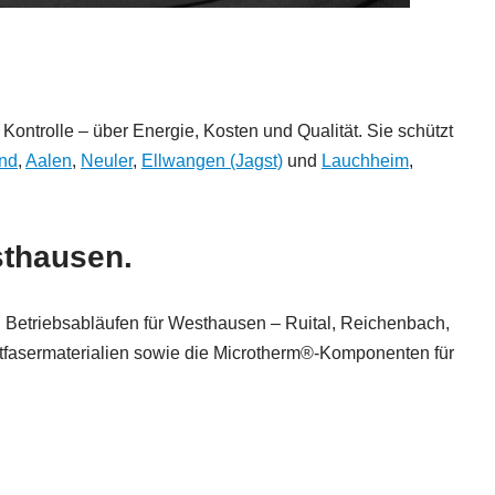
ntrolle – über Energie, Kosten und Qualität. Sie schützt
nd
,
Aalen
,
Neuler
,
Ellwangen (Jagst)
und
Lauchheim
,
sthausen.
 Betriebsabläufen für Westhausen – Ruital, Reichenbach,
atfasermaterialien sowie die Microtherm®-Komponenten für