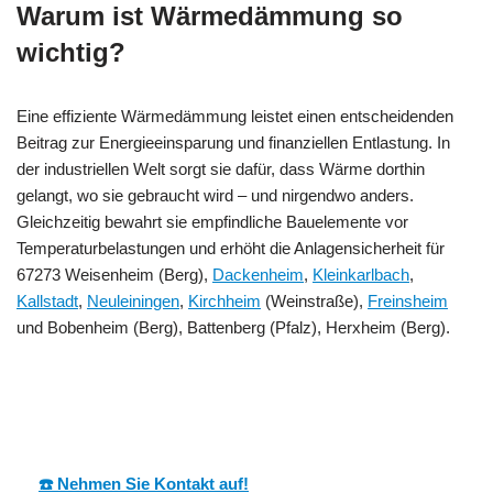
Warum ist Wärmedämmung so
wichtig?
Eine effiziente Wärmedämmung leistet einen entscheidenden
Beitrag zur Energieeinsparung und finanziellen Entlastung. In
der industriellen Welt sorgt sie dafür, dass Wärme dorthin
gelangt, wo sie gebraucht wird – und nirgendwo anders.
Gleichzeitig bewahrt sie empfindliche Bauelemente vor
Temperaturbelastungen und erhöht die Anlagensicherheit für
67273 Weisenheim (Berg),
Dackenheim
,
Kleinkarlbach
,
Kallstadt
,
Neuleiningen
,
Kirchheim
(Weinstraße),
Freinsheim
und Bobenheim (Berg), Battenberg (Pfalz), Herxheim (Berg).
MES
Ihr Dämmtechnik
für Weisenheim
CH
Experte
(Berg)
☎️ Nehmen Sie Kontakt auf!