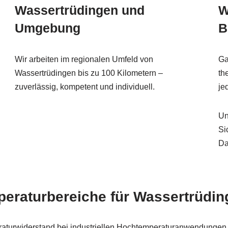
Wassertrüdingen und
W
Umgebung
B
Wir arbeiten im regionalen Umfeld von
Ga
Wassertrüdingen bis zu 100 Kilometern –
th
zuverlässig, kompetent und individuell.
je
Un
Si
Da
eraturbereiche für Wassertrüdin
urwiderstand bei industriellen Hochtemperaturanwendungen 