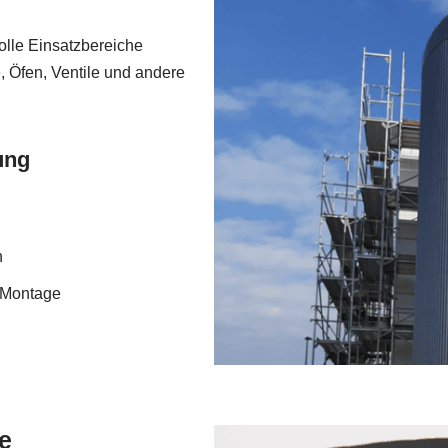
olle Einsatzbereiche
, Öfen, Ventile und andere
ung
n
d Montage
te