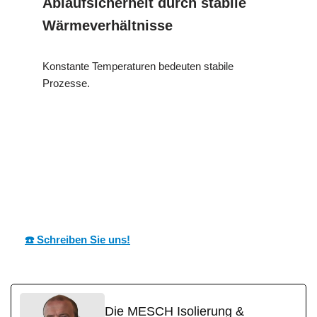
Ablaufsicherheit durch stabile
Wärmeverhältnisse
Konstante Temperaturen bedeuten stabile
Prozesse.
in
MESC
Ihr Dämmtechnik
Waldbüttelbrun
H
Experte
n
☎️ Schreiben Sie uns!
Die MESCH Isolierung &