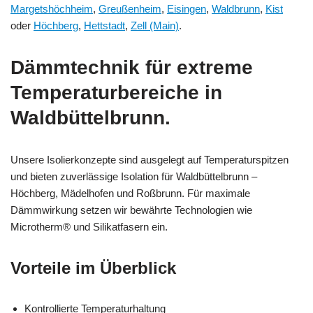
Margetshöchheim
,
Greußenheim
,
Eisingen
,
Waldbrunn
,
Kist
oder
Höchberg
,
Hettstadt
,
Zell (Main)
.
Dämmtechnik für extreme
Temperaturbereiche in
Waldbüttelbrunn.
Unsere Isolierkonzepte sind ausgelegt auf Temperaturspitzen
und bieten zuverlässige Isolation für Waldbüttelbrunn –
Höchberg, Mädelhofen und Roßbrunn. Für maximale
Dämmwirkung setzen wir bewährte Technologien wie
Microtherm® und Silikatfasern ein.
Vorteile im Überblick
Kontrollierte Temperaturhaltung