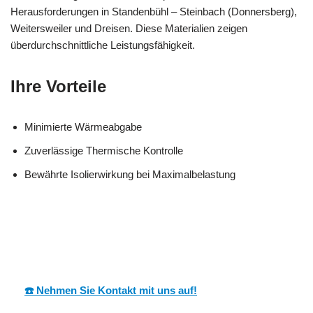
Herausforderungen in Standenbühl – Steinbach (Donnersberg),
Weitersweiler und Dreisen. Diese Materialien zeigen
überdurchschnittliche Leistungsfähigkeit.
Ihre Vorteile
Minimierte Wärmeabgabe
Zuverlässige Thermische Kontrolle
Bewährte Isolierwirkung bei Maximalbelastung
in
MESC
Ihr Dämmtechnik
Standenbüh
H
Fachmann
l
☎️ Nehmen Sie Kontakt mit uns auf!