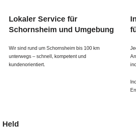
Lokaler Service für
I
Schornsheim und Umgebung
f
Wir sind rund um Schornsheim bis 100 km
Je
unterwegs – schnell, kompetent und
An
kundenorientiert.
in
In
En
 Held