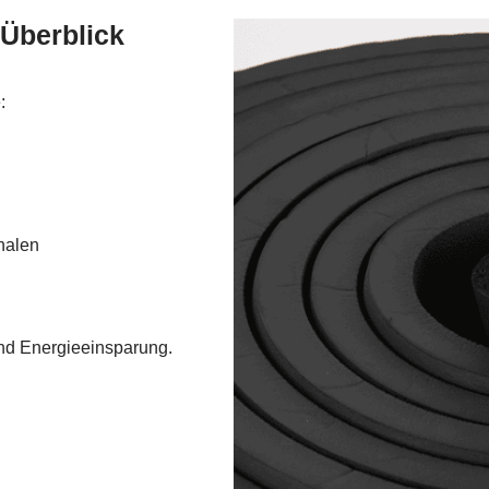
 Überblick
:
halen
nd Energieeinsparung.