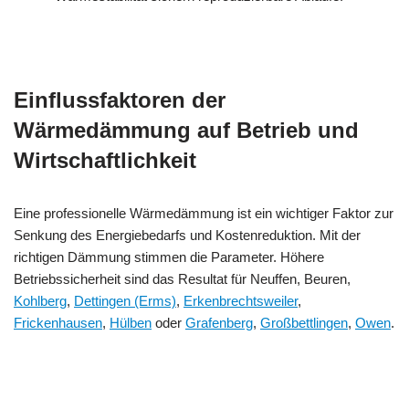
Einflussfaktoren der
Wärmedämmung auf Betrieb und
Wirtschaftlichkeit
Eine professionelle Wärmedämmung ist ein wichtiger Faktor zur
Senkung des Energiebedarfs und Kostenreduktion. Mit der
richtigen Dämmung stimmen die Parameter. Höhere
Betriebssicherheit sind das Resultat für Neuffen, Beuren,
Kohlberg
,
Dettingen (Erms)
,
Erkenbrechtsweiler
,
Frickenhausen
,
Hülben
oder
Grafenberg
,
Großbettlingen
,
Owen
.
MESC
Ihr Dämmtechnik
für
H
Experte
Neuffen