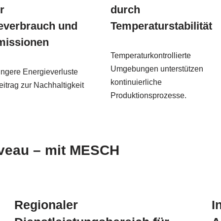
r
durch
everbrauch und
Temperaturstabilität
missionen
Temperaturkontrollierte
Umgebungen unterstützen
ingere Energieverluste
kontinuierliche
eitrag zur Nachhaltigkeit
Produktionsprozesse.
veau – mit MESCH
Regionaler
I