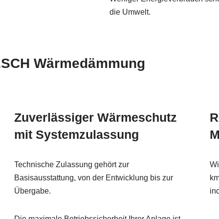
die Umwelt.
 MESCH Wärmedämmung
Zuverlässiger Wärmeschutz
R
mit Systemzulassung
M
Technische Zulassung gehört zur
Wi
Basisausstattung, von der Entwicklung bis zur
km
Übergabe.
in
Die maximale Betriebssicherheit Ihrer Anlage ist