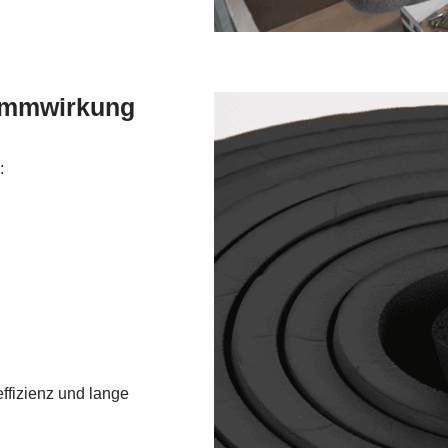
Dämmwirkung
:
effizienz und lange