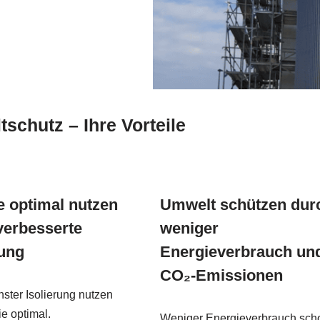
tschutz – Ihre Vorteile
e optimal nutzen
Umwelt schützen dur
verbesserte
weniger
ung
Energieverbrauch un
CO₂-Emissionen
ster Isolierung nutzen
e optimal.
Weniger Energieverbrauch sch