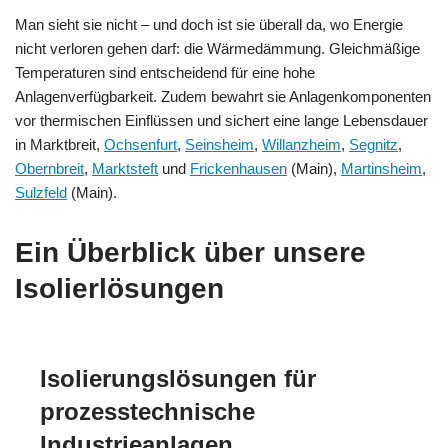
Man sieht sie nicht – und doch ist sie überall da, wo Energie
nicht verloren gehen darf: die Wärmedämmung. Gleichmäßige
Temperaturen sind entscheidend für eine hohe
Anlagenverfügbarkeit. Zudem bewahrt sie Anlagenkomponenten
vor thermischen Einflüssen und sichert eine lange Lebensdauer
in Marktbreit,
Ochsenfurt
,
Seinsheim
,
Willanzheim
,
Segnitz
,
Obernbreit
,
Marktsteft
und
Frickenhausen
(Main),
Martinsheim
,
Sulzfeld
(Main).
Ein Überblick über unsere
Isolierlösungen
Isolierungslösungen für
prozesstechnische
Industrieanlagen