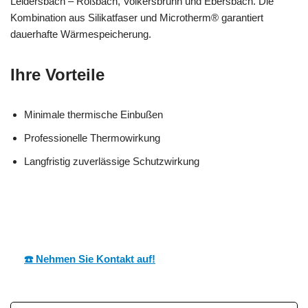
Leidersbach – Roßbach, Volkersbrunn und Ebersbach. Die
Kombination aus Silikatfaser und Microtherm® garantiert
dauerhafte Wärmespeicherung.
Ihre Vorteile
Minimale thermische Einbußen
Professionelle Thermowirkung
Langfristig zuverlässige Schutzwirkung
MESC
Ihr Dämmtechnik
in
H
Profi
Leidersbach
☎️ Nehmen Sie Kontakt auf!