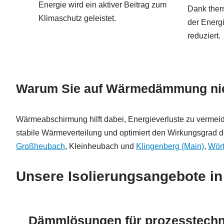
Energie wird ein aktiver Beitrag zum
Dank ther
Klimaschutz geleistet.
der Energi
reduziert.
Warum Sie auf Wärmedämmung nich
Wärmeabschirmung hilft dabei, Energieverluste zu vermei
stabile Wärmeverteilung und optimiert den Wirkungsgrad d
Großheubach
, Kleinheubach und
Klingenberg (Main)
,
Wört
Unsere Isolierungsangebote in
Dämmlösungen für prozesstechn