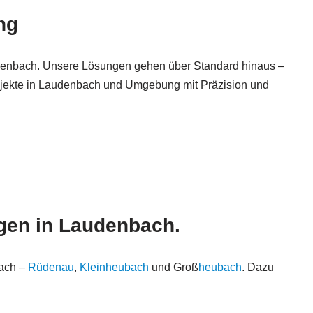
ng
denbach. Unsere Lösungen gehen über Standard hinaus –
rojekte in Laudenbach und Umgebung mit Präzision und
gen in Laudenbach.
bach –
Rüdenau
,
Kleinheubach
und Groß
heubach
. Dazu