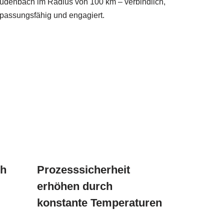
udenbach im Radius von 100 km – verbindlich,
passungsfähig und engagiert.
ch
Prozesssicherheit
erhöhen durch
konstante Temperaturen