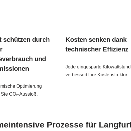
 schützen durch
Kosten senken dank
r
technischer Effizienz
everbrauch und
Jede eingesparte Kilowattstun
missionen
verbessert Ihre Kostenstruktur.
rmische Optimierung
n Sie CO₂-Ausstoß.
meintensive Prozesse für Langfur