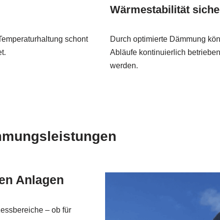
Wärmestabilität siche
Temperaturhaltung schont
Durch optimierte Dämmung kö
t.
Abläufe kontinuierlich betriebe
werden.
mmungsleistungen
hen Anlagen
zessbereiche – ob für