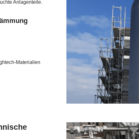
uchte Anlagenteile.
edämmung
htech-Materialien
hnische