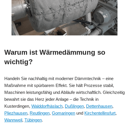
Warum ist Wärmedämmung so
wichtig?
Handeln Sie nachhaltig mit moderner Dämmtechnik – eine
Maßnahme mit spürbarem Effekt. Sie hält Prozesse stabil,
Maschinen leistungsfähig und Abläufe wirtschaftlich. Gleichzeitig
bewahrt sie das Herz jeder Anlage – die Technik in
Kusterdingen,
Walddorfhäslach
,
Dußlingen
,
Dettenhausen
,
Pliezhausen
,
Reutlingen
,
Gomaringen
und
Kirchentellinsfurt
,
Wannweil
,
Tübingen
.