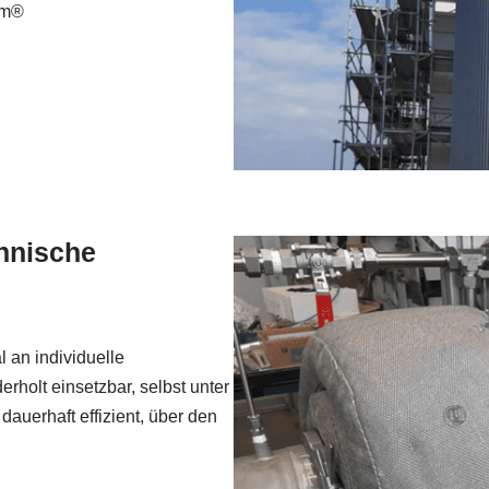
rm®
chnische
 an individuelle
rholt einsetzbar, selbst unter
uerhaft effizient, über den