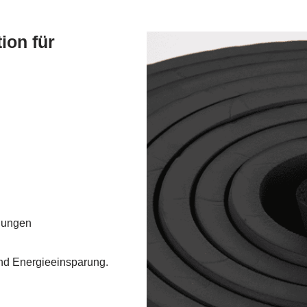
ion für
dungen
nd Energieeinsparung.