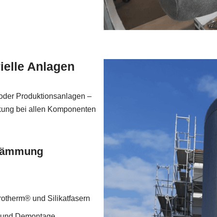
ielle Anlagen
 oder Produktionsanlagen –
kung bei allen Komponenten
edämmung
otherm® und Silikatfasern
ge und Demontage