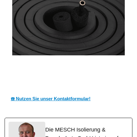
MESC
Ihr Dämmtechnik
in
H
Experte
Gössenheim
☎️ Nutzen Sie unser Kontaktformular!
Die MESCH Isolierung &