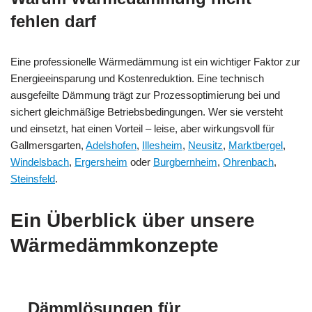
fehlen darf
Eine professionelle Wärmedämmung ist ein wichtiger Faktor zur
Energieeinsparung und Kostenreduktion. Eine technisch
ausgefeilte Dämmung trägt zur Prozessoptimierung bei und
sichert gleichmäßige Betriebsbedingungen. Wer sie versteht
und einsetzt, hat einen Vorteil – leise, aber wirkungsvoll für
Gallmersgarten,
Adelshofen
,
Illesheim
,
Neusitz
,
Marktbergel
,
Windelsbach
,
Ergersheim
oder
Burgbernheim
,
Ohrenbach
,
Steinsfeld
.
Ein Überblick über unsere
Wärmedämmkonzepte
Dämmlösungen für