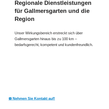
Regionale Dienstleistungen
für Gallmersgarten und die
Region
Unser Wirkungsbereich erstreckt sich über
Gallmersgarten hinaus bis zu 100 km –
bedarfsgerecht, kompetent und kundenfreundlich.
in
MESC
Ihr Dämmtechnik
Gallmersgarte
H
Experte
n
☎️ Nehmen Sie Kontakt auf!