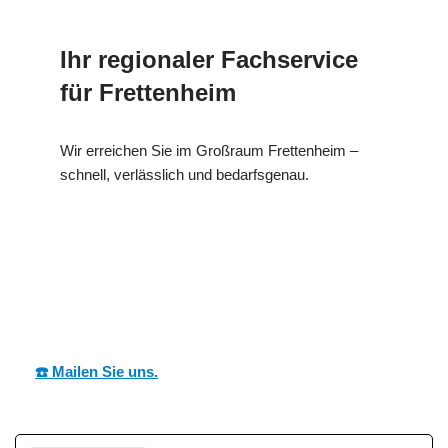
Ihr regionaler Fachservice
für Frettenheim
Wir erreichen Sie im Großraum Frettenheim –
schnell, verlässlich und bedarfsgenau.
MESC
Ihr Dämmtechnik
für
H
Fachmann
Frettenheim
☎️ Mailen Sie uns.