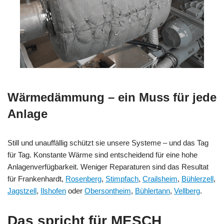
Wärmedämmung – ein Muss für jede
Anlage
Still und unauffällig schützt sie unsere Systeme – und das Tag
für Tag. Konstante Wärme sind entscheidend für eine hohe
Anlagenverfügbarkeit. Weniger Reparaturen sind das Resultat
für Frankenhardt,
Rosenberg
,
Stimpfach
,
Crailsheim
,
Bühlerzell
,
Jagstzell
,
Ilshofen
oder
Obersontheim
,
Bühlertann
,
Vellberg
.
Das spricht für MESCH