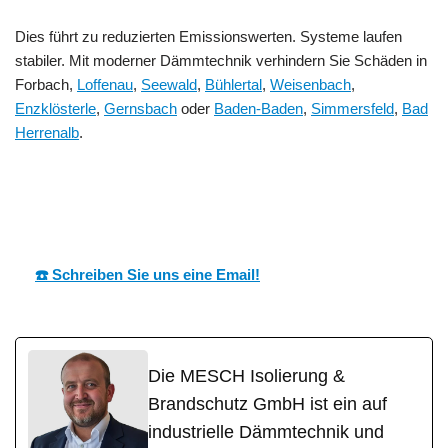
Dies führt zu reduzierten Emissionswerten. Systeme laufen
stabiler. Mit moderner Dämmtechnik verhindern Sie Schäden in
Forbach,
Loffenau
,
Seewald
,
Bühlertal
,
Weisenbach
,
Enzklösterle
,
Gernsbach
oder
Baden-Baden
,
Simmersfeld
,
Bad
Herrenalb
.
MESC
Ihr Dämmtechnik
für
H
Experte
Forbach
☎️ Schreiben Sie uns eine Email!
Die MESCH Isolierung &
Brandschutz GmbH ist ein auf
industrielle Dämmtechnik und