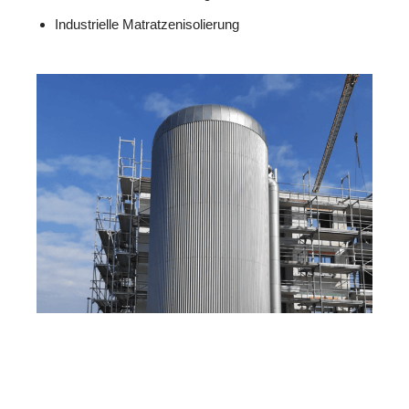
Industrielle Matratzenisolierung
MESC
Ihr Dämmtechnik
in
H
Profi
Fischbach