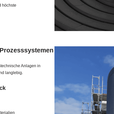
d höchste
Prozesssystemen
stechnische Anlagen in
und langlebig.
ck
terialien