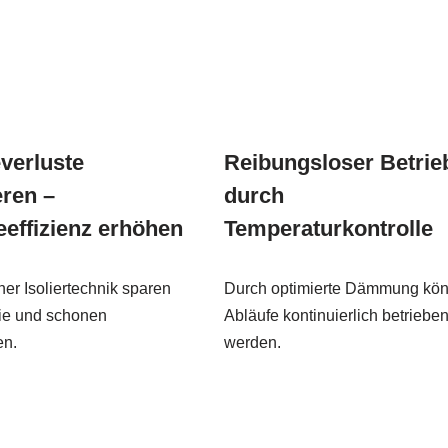
erluste
Reibungsloser Betrie
eren –
durch
eeffizienz erhöhen
Temperaturkontrolle
er Isoliertechnik sparen
Durch optimierte Dämmung kö
ie und schonen
Abläufe kontinuierlich betriebe
en.
werden.