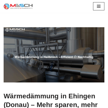
Ehingen
Zum
Inhalt
springen
Wärmedämmung in Ehingen
(Donau) – Mehr sparen, mehr