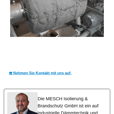
MESC
Ihr Dämmtechnik
in
H
Fachmann
Deilingen
☎️ Nehmen Sie Kontakt mit uns auf.
Die MESCH Isolierung &
Brandschutz GmbH ist ein auf
industrielle Dämmtechnik und