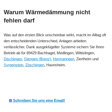
Warum Wärmedämmung nicht
fehlen darf
Was auf den ersten Blick unscheinbar wirkt, macht im Alltag oft
den entscheidenden Unterschied. Anlagen arbeiten
verlässlicher. Dank ausgeklügelter Systeme sichern Sie Ihren
Betrieb ab für 89429 Bachhagel, Medlingen, Wittislingen,
Dischingen
,
Giengen (Brenz)
,
Hermaringen
, Ziertheim und
Syrgenstein
,
Zöschingen
, Haunsheim.
MESC
Ihr Dämmtechnik
in
H
Fachmann
Bachhagel
☎️ Schreiben Sie uns eine Email!