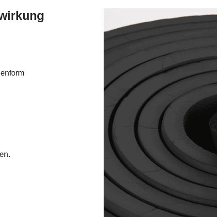
wirkung
alenform
en.